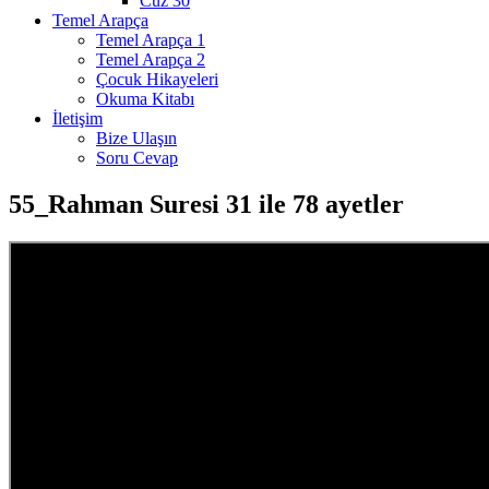
Cüz 30
Temel Arapça
Temel Arapça 1
Temel Arapça 2
Çocuk Hikayeleri
Okuma Kitabı
İletişim
Bize Ulaşın
Soru Cevap
55_Rahman Suresi 31 ile 78 ayetler