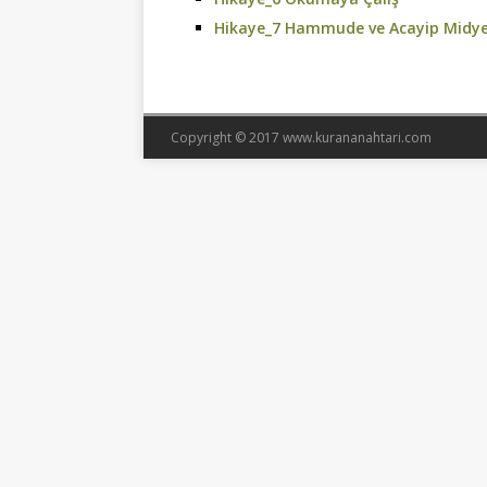
Hikaye_7 Hammude ve Acayip Midy
Copyright © 2017 www.kurananahtari.com