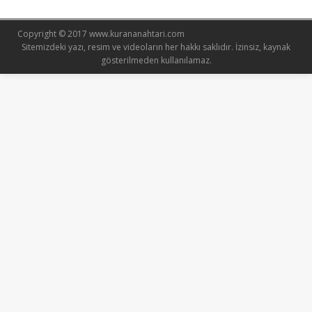
Copyright © 2017 www.kurananahtari.com
Sitemizdeki yazı, resim ve videoların her hakkı saklıdır. İzinsiz, kaynak
gösterilmeden kullanılamaz.