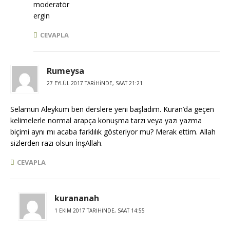
moderatör
ergin
CEVAPLA
Rumeysa
27 EYLÜL 2017 TARIHINDE, SAAT 21:21
Selamun Aleykum ben derslere yeni başladım. Kuran’da geçen
kelimelerle normal arapça konuşma tarzı veya yazı yazma
biçimi aynı mı acaba farklılık gösteriyor mu? Merak ettim. Allah
sizlerden razı olsun İnşAllah.
CEVAPLA
kurananah
1 EKIM 2017 TARIHINDE, SAAT 14:55