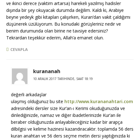
ve ikinci derece (vaktim artarsa) harekeli yazılmış hadisler
dışında bir şey okuyacak durumda değilim. Kaldı ki, Arabiye
beyne yedeyk gibi kitapları çalışırken, Kuran’dan vakit çaldığımı
düşünerek üzülüyorum. Bu konudaki görüşleriniz nedir ve
benim durumunda olan birine ne tavsiye edersiniz?
Tekrardan teşekkür ederim, Allah’a emanet olun.
CEVAPLA
kurananah
10 ARALIK 2017 TARIHINDE, SAAT 18:19
değerli arkadaşlar
ulaşmış olduğunuz bu site
http://www.kurananahtari.com
adresindeki dersler size Kur’an-ı Kerimi okuduğunuzda ve
dinlediğinizde, namaz ve diğer ibadetlerinizde Kur’an ile
beraber olduğunuzda anlayabileceğiniz kadar bir arapça
dilbilgisi ve kelime hazinesi kazandıracaktır. toplamda 56 ders
kuran anahtarı ve 56 ders seçme metin dersi yaptığınızda ki