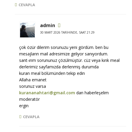
CEVAPLA
admin
30 MART 2026 TARIHINDE, SAAT 21:29
çok özür dilerim sorunuzu yeni gördüm. ben bu
mesajların mail adresimize geliyor sanıyordum.
sant-ırım sorununuz çözülmüştür. cüz veya kırık meal
derlerimiz sayfamızda derlenmiş durumda
kuran meal bölümünden tekip edin
Allaha emanet
sorunuz varsa
kurananahtari@gmail.com
dan haberleşelim
moderatör
ergin
CEVAPLA