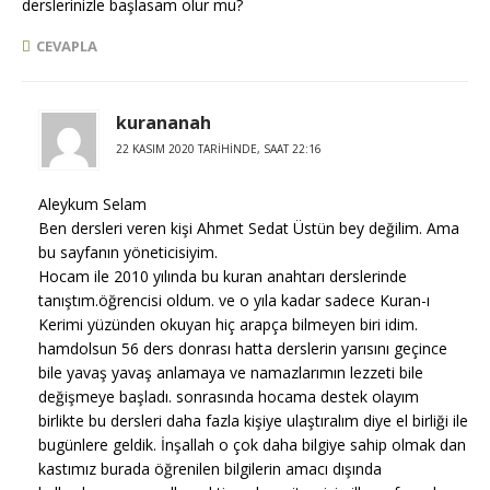
derslerinizle başlasam olur mu?
CEVAPLA
kurananah
22 KASIM 2020 TARIHINDE, SAAT 22:16
Aleykum Selam
Ben dersleri veren kişi Ahmet Sedat Üstün bey değilim. Ama
bu sayfanın yöneticisiyim.
Hocam ile 2010 yılında bu kuran anahtarı derslerinde
tanıştım.öğrencisi oldum. ve o yıla kadar sadece Kuran-ı
Kerimi yüzünden okuyan hiç arapça bilmeyen biri idim.
hamdolsun 56 ders donrası hatta derslerin yarısını geçince
bile yavaş yavaş anlamaya ve namazlarımın lezzeti bile
değişmeye başladı. sonrasında hocama destek olayım
birlikte bu dersleri daha fazla kişiye ulaştıralım diye el birliği ile
bugünlere geldik. İnşallah o çok daha bilgiye sahip olmak dan
kastımız burada öğrenilen bilgilerin amacı dışında