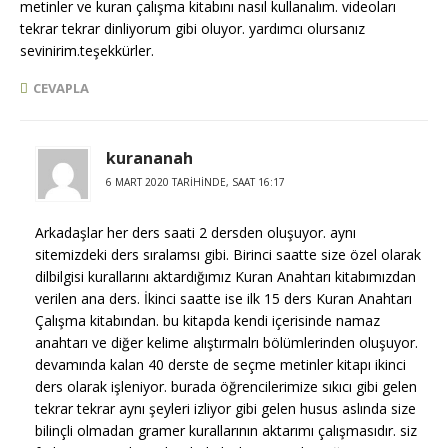
metinler ve kuran çalışma kitabını nasıl kullanalım. videoları
tekrar tekrar dinliyorum gibi oluyor. yardımcı olursanız
sevinirim.teşekkürler.
CEVAPLA
kurananah
6 MART 2020 TARIHINDE, SAAT 16:17
Arkadaşlar her ders saati 2 dersden oluşuyor. aynı
sitemizdeki ders sıralamsı gibi. Birinci saatte size özel olarak
dilbilgisi kurallarını aktardığımız Kuran Anahtarı kitabımızdan
verilen ana ders. İkinci saatte ise ilk 15 ders Kuran Anahtarı
Çalışma kitabından. bu kitapda kendi içerisinde namaz
anahtarı ve diğer kelime alıştırmalrı bölümlerinden oluşuyor.
devamında kalan 40 derste de seçme metinler kitapı ikinci
ders olarak işleniyor. burada öğrencilerimize sıkıcı gibi gelen
tekrar tekrar aynı şeyleri izliyor gibi gelen husus aslında size
bilinçli olmadan gramer kurallarının aktarımı çalışmasıdır. siz