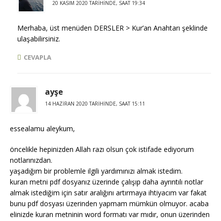
20 KASIM 2020 TARIHINDE, SAAT 19:34
Merhaba, üst menüden DERSLER > Kur’an Anahtarı şeklinde
ulaşabilirsiniz.
CEVAPLA
ayşe
14 HAZIRAN 2020 TARIHINDE, SAAT 15:11
essealamu aleykum,
öncelikle hepinizden Allah razı olsun çok istifade ediyorum
notlarınızdan.
yaşadığım bir problemle ilgili yardımınızı almak istedim.
kuran metni pdf dosyanız üzerinde çalışıp daha ayrıntılı notlar
almak istediğim için satır aralığını artırmaya ihtiyacım var fakat
bunu pdf dosyası üzerinden yapmam mümkün olmuyor. acaba
elinizde kuran metninin word formatı var mıdır, onun üzerinden