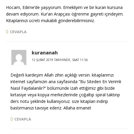
Hocam, Edirne’de yaşıyorum. Emekliyim ve bir kuran kursuna
devam ediyorum. Kur’an Arapçası öğrenme gayreti içindeyim.
Kitaplarınızı ücreti mukabili gönderebilirmisiniz.
CEVAPLA
kurananah
12 ŞUBAT 2019 TARIHINDE, SAAT 11:56
Değerli kardeşim Allah zihin açıklığı versin. kitaplarımzı
internet sayfamızın ana sayfasında “Bu Siteden En Verimli
Nasıl Faydalanılır?” bölümünde izah ettiğimiz gibi bizde
kırtasiye veya kopya merkezlerinde çoğaltıp spiral taktırıp
ders notu şeklinde kullanıyoruz. size kitapları indirip
bastırmanızı tavsiye ederiz. Allaha emanet
CEVAPLA