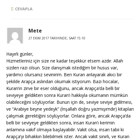
CEVAPLA
Mete
27 EKIM 2017 TARIHINDE, SAAT 15:10
Hayırlı günler,
Hizmetleriniz için size ne kadar teşekkür etsem azdır. Allah
sizden razı olsun. Size danışmak istediğim bir husus var,
yardımcı olursanız sevinirim. Ben Kuran anlayarak akıcı bir
şekilde Arapça aslından okumak istiyorum. Bazı hocalar,
Kuran’ın zirve bir eser olduğunu, ancak Arapça’da belli bir
seviyeye geldikten sonra Kuran’ı hakkıyla okumanın mümkün
olabileceğini söylüyorlar. Bunun için de, seviye seviye gidilmesi,
ve “Arabiye beyne yedeyk” (İnşallah doğru yazmışımdır) kitapları
çalışmak gerektiğini söylüyorlar. Onlara göre, ancak Arapça’da
belli bir seviyeye geldikten sonra, insan Kuran’ı kerimin
anlamına vakıf olmaya başlayabilir. Vakit olsa, insan tabii ki
Arapça’yı bihakkın bilebilmek ister. Ancak vakit sınırlı, ve Kuran