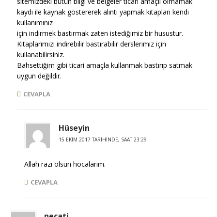
sitemizdeki bütün bilgi ve belgeler ticari amaçlı olmamak
kaydı ile kaynak göstererek alıntı yapmak kitapları kendi
kullanımınız
için indirmek bastırmak zaten istediğimiz bir husustur.
Kitaplarımızı indirebilir bastırabilir derslerimiz için
kullanabilirsiniz.
Bahsettiğim gibi ticari amaçla kullanmak bastırıp satmak
uygun değildir.
CEVAPLA
Hüseyin
15 EKIM 2017 TARIHINDE, SAAT 23:29
Allah razı olsun hocalarım.
CEVAPLA
necati