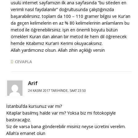
usulü internet sayfamızın ilk ana sayfasında “bu siteden en
verimli nasıl faydalanılır” doğrultusunda çalıştığınızda
başarabilirsiniz. toplam da 100 – 110 gramer bilgisi ve Kur’an
da geçen kelimelerin en az % 80 kelimelerinin anlamlarını bu
metod ile öğrenebilirsiniz. işin en önemli boyutu bütün
örnekleri Kuran dan alınan bir metod ile hem dil öğrenecek
hemde Kitabımız Kur’an’ı Kerimi okuyacaksınız.
Allah yardımcınız olsun. Allah zihin açıklığı versin
CEVAPLA
Arif
24 KASIM 2017 TARIHINDE, SAAT 23:50
İstanbul’da kursunuz var mı?
Kitaplar basılmış halde var mı? Yoksa biz mi fotokopiyle
bastıracağız.
Siz de varsa bana gönderebilir misiniz neyse ücretini verelim.
Allah’a emanet olun