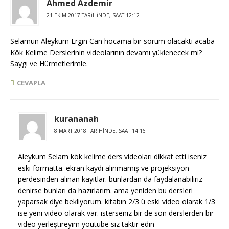
Ahmed Azdemir
21 EKIM 2017 TARIHINDE, SAAT 12:12
Selamun Aleyküm Ergin Can hocama bir sorum olacaktı acaba
Kök Kelime Derslerinin videolarının devamı yüklenecek mi?
Saygı ve Hürmetlerimle.
CEVAPLA
kurananah
8 MART 2018 TARIHINDE, SAAT 14:16
Aleykum Selam kök kelime ders videoları dikkat etti iseniz
eski formatta. ekran kaydı alınmamış ve projeksiyon
perdesinden alınan kayıtlar. bunlardan da faydalanabiliriz
denirse bunları da hazırlarım. ama yeniden bu dersleri
yaparsak diye bekliyorum. kitabın 2/3 ü eski video olarak 1/3
ise yeni video olarak var. isterseniz bir de son derslerden bir
video yerleştireyim youtube siz taktir edin