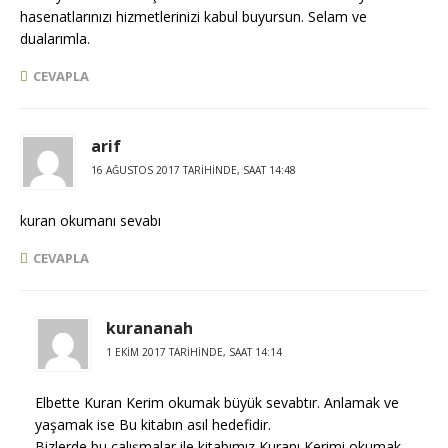
hasenatlarınızı hizmetlerinizi kabul buyursun. Selam ve
dualarımla.
CEVAPLA
arif
16 AĞUSTOS 2017 TARIHINDE, SAAT 14:48
kuran okumanı sevabı
CEVAPLA
kurananah
1 EKIM 2017 TARIHINDE, SAAT 14:14
Elbette Kuran Kerim okumak büyük sevabtır. Anlamak ve
yaşamak ise Bu kitabın asıl hedefidir.
Bizlerde bu çalışmalar ile kitabımız Kuranı Kerimi okumak