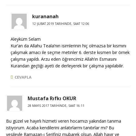
kurananah
12 ŞUBAT 2019 TARIHINDE, SAAT 12:06
Aleyküm Selam
Kur’an da Allahu Teala’nın isimlerinin hiç olmazsa bir kısmını
çalışmak amacı ile seçme metinler 6. derste kısmen bir örnek
çalışma yapıldı. Arzu eden öğrencimiz Allah’ın Esmasını
Kurandan geçtiği ayeti de derleyerek bir çalışma yapılabilir.
CEVAPLA
Mustafa Rıfkı OKUR
28 MAYIS 2017 TARIHINDE, SAAT 16:11
Bu güzel ve hayırlı hizmeti veren hocamızı yakından tanıma
istiyorum. Acaba kendilerini anlatırlarmı tanıtırlar mı? Bu
vesileyle Ramazan-ı Şerifiniz mubarek olsun. Allah hayır ve