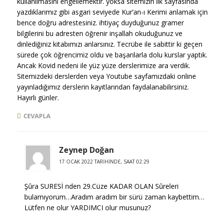
kullanılmasını engellemektir. yoksa sitemizin ilk sayfasında
yazdıklarımız gibi asgari seviyede Kur’an-ı Kerimi anlamak için
bence doğru adrestesiniz. ihtiyaç duyduğunuz gramer
bilgilerini bu adresten öğrenir inşallah okuduğunuz ve
dinlediğiniz kitabımızı anlarsınız. Tecrübe ile sabittir ki geçen
sürede çok öğrencimiz oldu ve başarılarla dolu kurslar yaptık.
Ancak Kovid nedeni ile yüz yüze derslerimize ara verdik.
Sitemizdeki derslerden veya Youtube sayfamızdaki online
yayınladığımız derslerin kayıtlarından faydalanabilirsiniz.
Hayırlı günler.
CEVAPLA
Zeynep Doğan
17 OCAK 2022 TARIHINDE, SAAT 02:29
Şûra SURESİ nden 29.Cüze KADAR OLAN Sûreleri
bulamıyorum…Aradım aradım bir sürü zaman kaybettim…
Lütfen ne olur YARDIMCI olur musunuz?