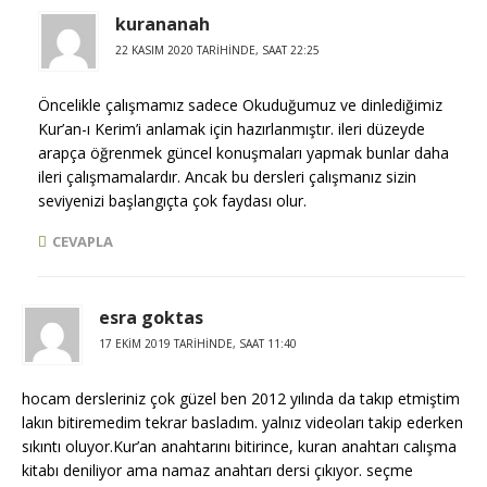
kurananah
22 KASIM 2020 TARIHINDE, SAAT 22:25
Öncelikle çalışmamız sadece Okuduğumuz ve dinlediğimiz
Kur’an-ı Kerim’i anlamak için hazırlanmıştır. ileri düzeyde
arapça öğrenmek güncel konuşmaları yapmak bunlar daha
ileri çalışmamalardır. Ancak bu dersleri çalışmanız sizin
seviyenizi başlangıçta çok faydası olur.
CEVAPLA
esra goktas
17 EKIM 2019 TARIHINDE, SAAT 11:40
hocam dersleriniz çok güzel ben 2012 yılında da takıp etmiştim
lakın bitiremedim tekrar basladım. yalnız videoları takip ederken
sıkıntı oluyor.Kur’an anahtarını bitirince, kuran anahtarı calışma
kitabı deniliyor ama namaz anahtarı dersi çıkıyor. seçme