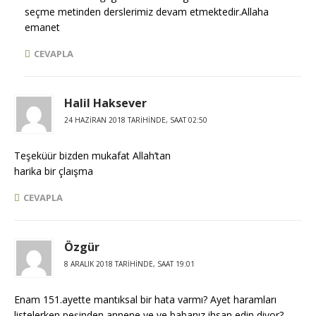
seçme metinden derslerimiz devam etmektedir.Allaha
emanet
CEVAPLA
Halil Haksever
24 HAZIRAN 2018 TARIHINDE, SAAT 02:50
Teşeküür bizden mukafat Allah’tan
harika bir çlaışma
CEVAPLA
Özgür
8 ARALIK 2018 TARIHINDE, SAAT 19:01
Enam 151.ayette mantıksal bir hata varmı? Ayet haramları
listelerken peşinden annene ve ve babanız ihsan edin diyor?