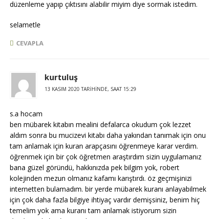
düzenleme yapıp çıktısını alabilir miyim diye sormak istedim.
selametle
CEVAPLA
kurtuluş
13 KASIM 2020 TARIHINDE, SAAT 15:29
s.a hocam
ben mübarek kitabın mealini defalarca okudum çok lezzet
aldım sonra bu mucizevi kitabı daha yakından tanımak için onu
tam anlamak için kuran arapçasını öğrenmeye karar verdim.
öğrenmek için bir çok öğretmen araştırdım sizin uygulamanız
bana güzel göründü, hakkınızda pek bilgim yok, robert
kolejinden mezun olmanız kafamı karıştırdı. öz geçmişinizi
internetten bulamadım. bir yerde mübarek kuranı anlayabilmek
için çok daha fazla bilgiye ihtiyaç vardır demişsiniz, benim hiç
temelim yok ama kuranı tam anlamak istiyorum sizin