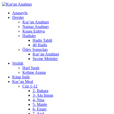
Anasayfa
Dersler
Kur’an Anahtarı
Namaz Anahtarı
Kısası Enbiya
Hadisler
Hadis Tahlil
40 Hadis
Ödev Sonuçları
Kur’an Anahtarı
Seçme Metinler
Sözlük
Harf Sıralı
Kelime Arama
Kitap İndir
Kur’an Meal
Cüz 1-12
2- Bakara
3- Alu İmran
4- Nisa
5- Maide
6- Enam
7- Araf