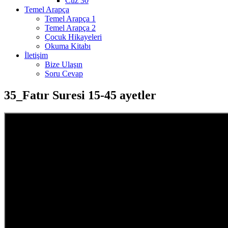
Cüz 30
Temel Arapça
Temel Arapça 1
Temel Arapça 2
Çocuk Hikayeleri
Okuma Kitabı
İletişim
Bize Ulaşın
Soru Cevap
35_Fatır Suresi 15-45 ayetler