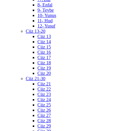
8- Enfal
9- Tevbe
10- Yunus
11- Hud
12- Yusuf
Cüz 13-20
Cüz 13
Cüz 14
Cüz 15
Cüz 16
Cüz 17
Cüz 18
Cüz 19
Cüz 20
Cüz 21-30
Cüz 21
Cüz 22
Cüz 23
Cüz 24
Cüz 25
Cüz 26
Cüz 27
Cüz 28
Cüz 29