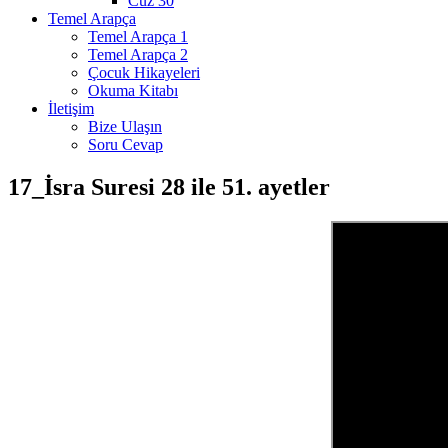
Cüz 30
Temel Arapça
Temel Arapça 1
Temel Arapça 2
Çocuk Hikayeleri
Okuma Kitabı
İletişim
Bize Ulaşın
Soru Cevap
17_İsra Suresi 28 ile 51. ayetler