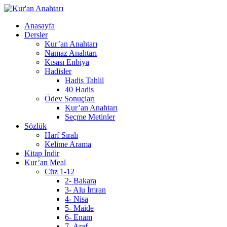
Anasayfa
Dersler
Kur’an Anahtarı
Namaz Anahtarı
Kısası Enbiya
Hadisler
Hadis Tahlil
40 Hadis
Ödev Sonuçları
Kur’an Anahtarı
Seçme Metinler
Sözlük
Harf Sıralı
Kelime Arama
Kitap İndir
Kur’an Meal
Cüz 1-12
2- Bakara
3- Alu İmran
4- Nisa
5- Maide
6- Enam
7- Araf