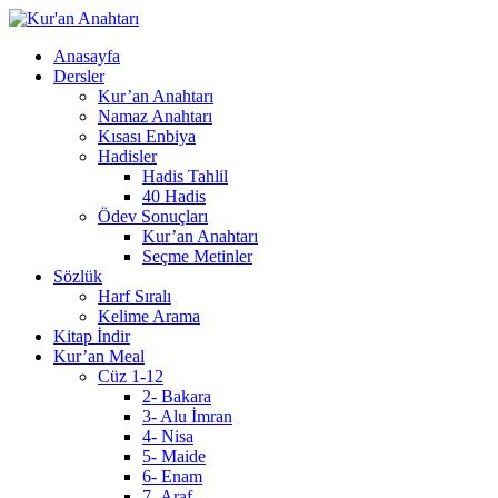
Anasayfa
Dersler
Kur’an Anahtarı
Namaz Anahtarı
Kısası Enbiya
Hadisler
Hadis Tahlil
40 Hadis
Ödev Sonuçları
Kur’an Anahtarı
Seçme Metinler
Sözlük
Harf Sıralı
Kelime Arama
Kitap İndir
Kur’an Meal
Cüz 1-12
2- Bakara
3- Alu İmran
4- Nisa
5- Maide
6- Enam
7- Araf