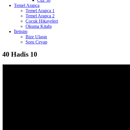
Cüz 30
Temel Arapça
Temel Arapça 1
Temel Arapça 2
Çocuk Hikayeleri
Okuma Kitabı
İletişim
Bize Ulaşın
Soru Cevap
40 Hadis 10