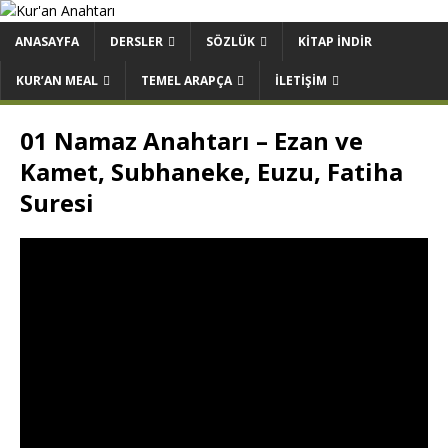
ANASAYFA
DERSLER
SÖZLÜK
KITAP İNDIR
KUR’AN MEAL
TEMEL ARAPÇA
İLETIŞIM
01 Namaz Anahtarı – Ezan ve
Kamet, Subhaneke, Euzu, Fatiha
Suresi