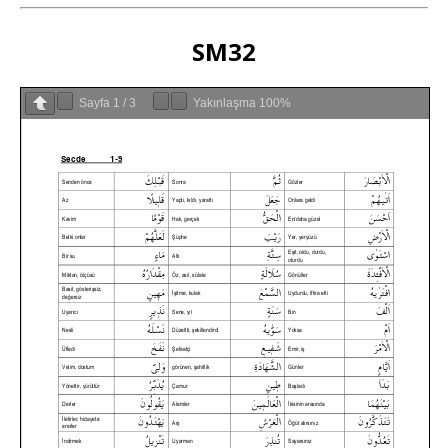
SM32
Sayfa
1
/
3
Yakınlaşma
100%