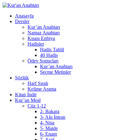
Anasayfa
Dersler
Kur’an Anahtarı
Namaz Anahtarı
Kısası Enbiya
Hadisler
Hadis Tahlil
40 Hadis
Ödev Sonuçları
Kur’an Anahtarı
Seçme Metinler
Sözlük
Harf Sıralı
Kelime Arama
Kitap İndir
Kur’an Meal
Cüz 1-12
2- Bakara
3- Alu İmran
4- Nisa
5- Maide
6- Enam
7- Araf