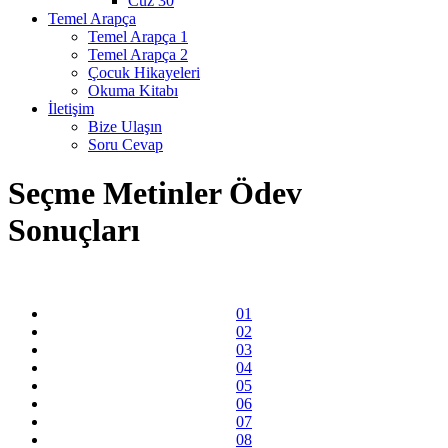
Cüz 30
Temel Arapça
Temel Arapça 1
Temel Arapça 2
Çocuk Hikayeleri
Okuma Kitabı
İletişim
Bize Ulaşın
Soru Cevap
Seçme Metinler Ödev
Sonuçları
01
02
03
04
05
06
07
08